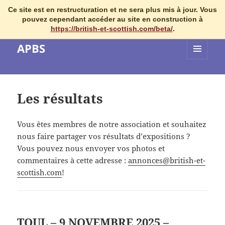
Ce site est en restructuration et ne sera plus mis à jour. Vous
pouvez cependant accéder au site en construction à
https://british-et-scottish.com/beta/
.
APBS
MENU
ET
WIDGETS
Les résultats
Vous êtes membres de notre association et souhaitez
nous faire partager vos résultats d’expositions ?
Vous pouvez nous envoyer vos photos et
commentaires à cette adresse :
annonces@british-et-
scottish.com
!
TOUL – 9 NOVEMBRE 2025 –