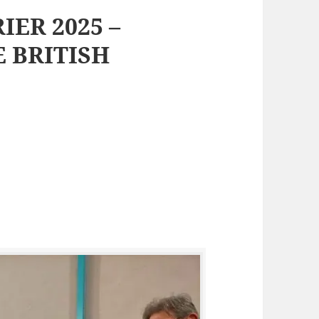
IER 2025 –
E BRITISH
L