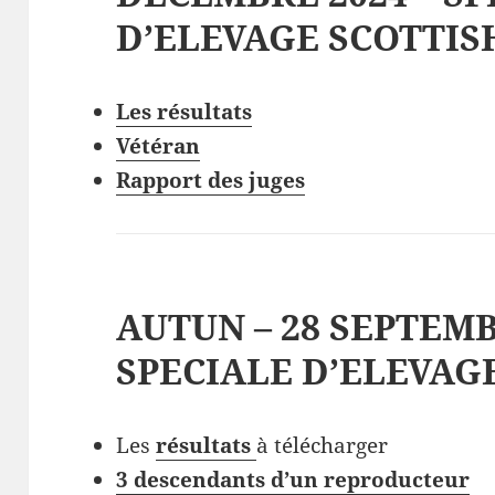
D’ELEVAGE SCOTTI
Les
résultat
s
V
étéran
Rapport des juges
AUTUN – 28 SEPTEMB
SPECIALE D’ELEVAG
Les
résultat
s
à télécharger
3 descendants d’un reproducteur