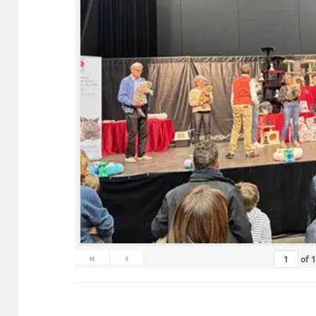
«
‹
of