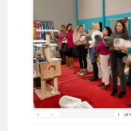
«
‹
of