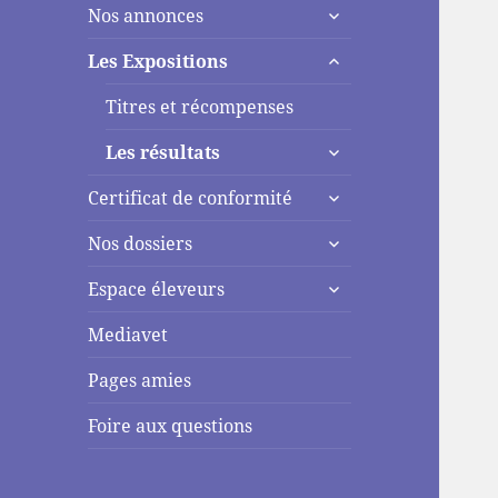
ouvrir
menu
Nos annonces
le
ouvrir
sous-
Les Expositions
le
menu
sous-
Titres et récompenses
menu
ouvrir
Les résultats
le
ouvrir
sous-
Certificat de conformité
le
menu
ouvrir
sous-
Nos dossiers
le
menu
ouvrir
sous-
Espace éleveurs
le
menu
sous-
Mediavet
menu
Pages amies
Foire aux questions