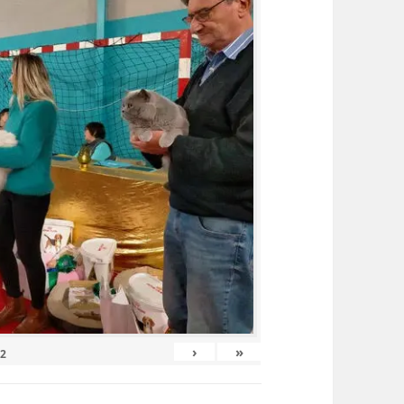
›
»
12