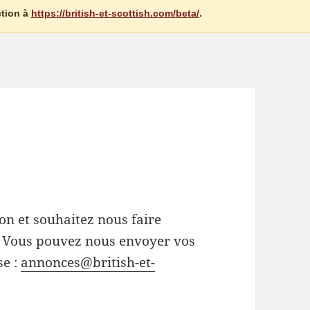
ction à
https://british-et-scottish.com/beta/
.
on et souhaitez nous faire
 ? Vous pouvez nous envoyer vos
se :
annonces@british-et-