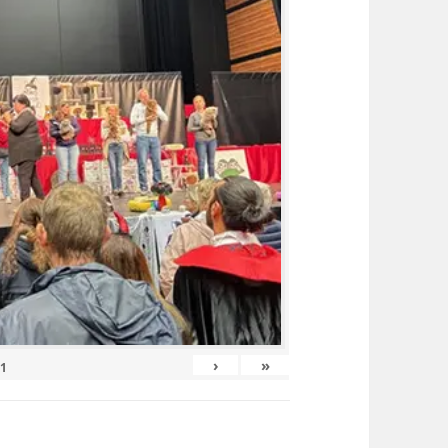
›
»
11