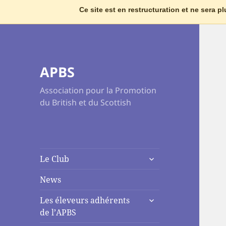
Ce site est en restructuration et ne sera 
APBS
Association pour la Promotion
du British et du Scottish
ouvrir
Le Club
le
sous-
News
menu
ouvrir
Les éleveurs adhérents
le
de l’APBS
sous-