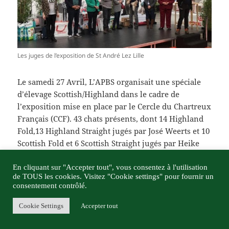
Les juges de l’exposition de St André Lez Lille
Le samedi 27 Avril, L’APBS organisait une spéciale
d’élevage Scottish/Highland dans le cadre de
l’exposition mise en place par le Cercle du Chartreux
Français (CCF). 43 chats présents, dont 14 Highland
Fold,13 Highland Straight jugés par José Weerts et 10
Scottish Fold et 6 Scottish Straight jugés par Heike
Klein.
Lors du briefing, Cedric Bartoli, président du CCF,
En cliquant sur "Accepter tout", vous consentez à l'utilisation
de TOUS les cookies. Visitez "Cookie settings" pour fournir un
nous a délivré un message de Fabrice Calmes,
consentement contrôlé.
président du LOOF. Ce dernier se veut rassurant sur
l’avenir de nos races.
Cookie Settings
Accepter tout
Au débriefing, les juges ont salué la qualité des