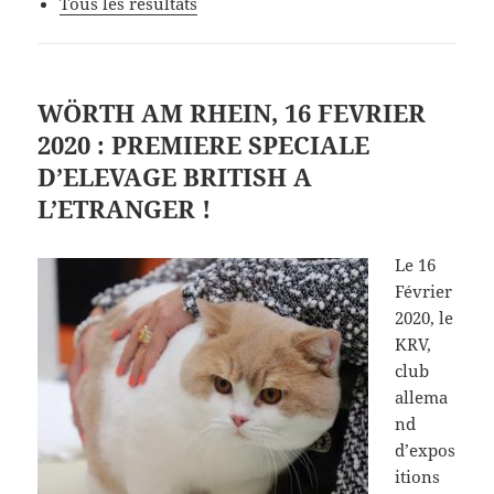
Tous les résultats
WÖRTH AM RHEIN, 16 FEVRIER
2020 : PREMIERE SPECIALE
D’ELEVAGE BRITISH A
L’ETRANGER !
Le 16
Février
2020, le
KRV,
club
allema
nd
d’expos
itions