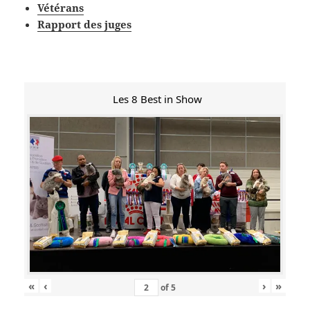
Vétérans
Rapport des juges
Les 8 Best in Show
«
‹
›
»
of
5