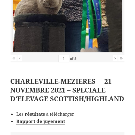
«
‹
›
»
of
5
CHARLEVILLE-MEZIERES – 21
NOVEMBRE 2021 – SPECIALE
D’ELEVAGE SCOTTISH/HIGHLAND
Les
résultats
à télécharger
Rapport de jugement