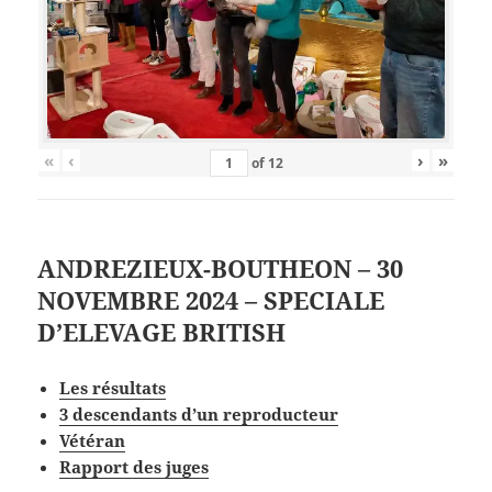
«
‹
›
»
of
12
ANDREZIEUX-BOUTHEON – 30
NOVEMBRE 2024 – SPECIALE
D’ELEVAGE BRITISH
Les
résultat
s
3 descendants d’un reproducteur
V
étéran
Rapport des juges