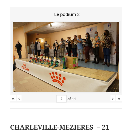
Le podium 2
«
‹
›
»
of
11
CHARLEVILLE-MEZIERES – 21