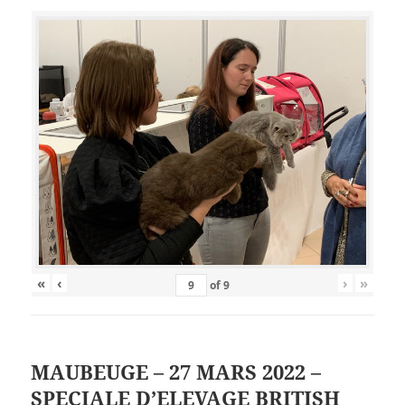
«
‹
›
»
of
9
MAUBEUGE – 27 MARS 2022 –
SPECIALE D’ELEVAGE BRITISH