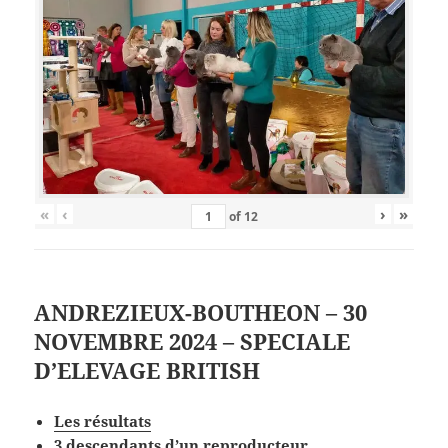
«
‹
›
»
of
12
ANDREZIEUX-BOUTHEON – 30
NOVEMBRE 2024 – SPECIALE
D’ELEVAGE BRITISH
Les
résultat
s
3 descendants d’un reproducteur