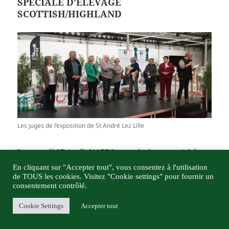
SPECIALE D’ELEVAGE
SCOTTISH/HIGHLAND
Les juges de l’exposition de St André Lez Lille
Le samedi 27 Avril, L’APBS organisait une spéciale
d’élevage Scottish/Highland dans le cadre de
En cliquant sur "Accepter tout", vous consentez à l'utilisation
l’exposition mise en place par le Cercle du Chartreux
de TOUS les cookies. Visitez "Cookie settings" pour fournir un
consentement contrôlé.
Français (CCF). 43 chats présents, dont 14 Highland
Fold,13 Highland Straight jugés par José Weerts et 10
Cookie Settings
Accepter tout
Scottish Fold et 6 Scottish Straight jugés par Heike
Klein.