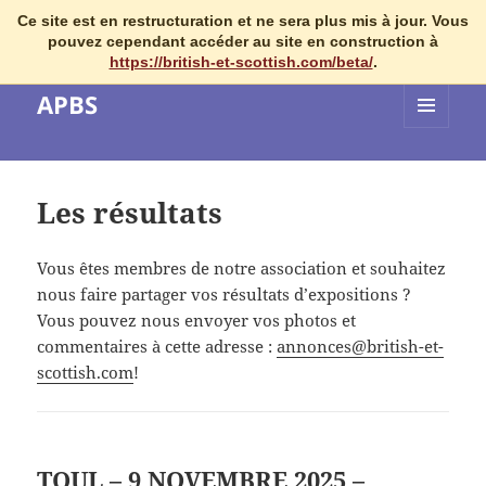
Ce site est en restructuration et ne sera plus mis à jour. Vous
pouvez cependant accéder au site en construction à
https://british-et-scottish.com/beta/
.
APBS
MENU
ET
WIDGETS
Les résultats
Vous êtes membres de notre association et souhaitez
nous faire partager vos résultats d’expositions ?
Vous pouvez nous envoyer vos photos et
commentaires à cette adresse :
annonces@british-et-
scottish.com
!
TOUL – 9 NOVEMBRE 2025 –