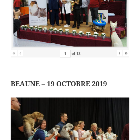
«
‹
›
»
of
13
BEAUNE – 19 OCTOBRE 2019