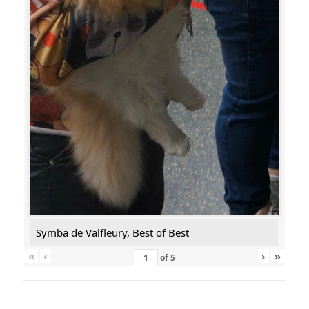
Symba de Valfleury, Best of Best
«
‹
›
»
of
5