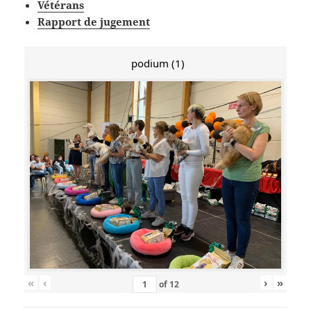
Vétérans
Rapport de jugement
podium (1)
«
‹
›
»
of
12