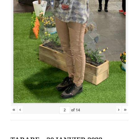
«
‹
›
»
of
14