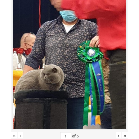
«
‹
›
»
of
5