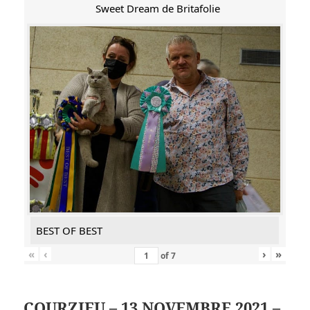
Sweet Dream de Britafolie
BEST OF BEST
«
‹
›
»
of
7
COURZIEU – 13 NOVEMBRE 2021 –