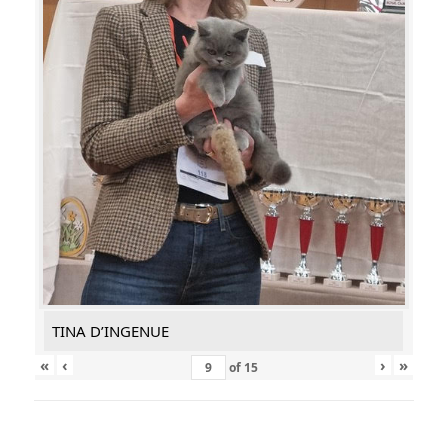
TINA D’INGENUE
«
‹
›
»
of
15