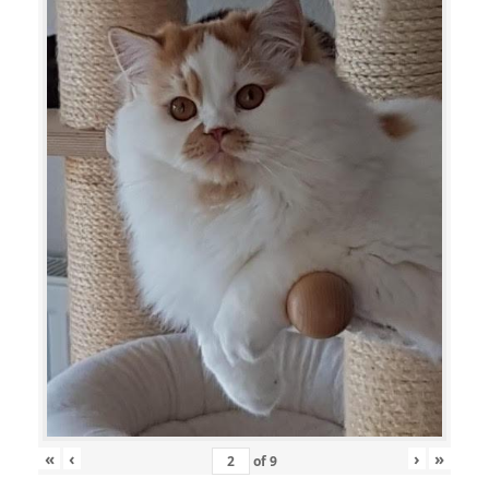
«
‹
›
»
of
9