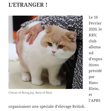
L’ETRANGER !
Le 16
Février
2020, le
KRV,
club
allema
nd
d’expos
itions
présidé
par
Hans
Klein,
Chivas of Bring Joy, Best of Best
et
l’APBS
organisaient une spéciale d’élevage British.