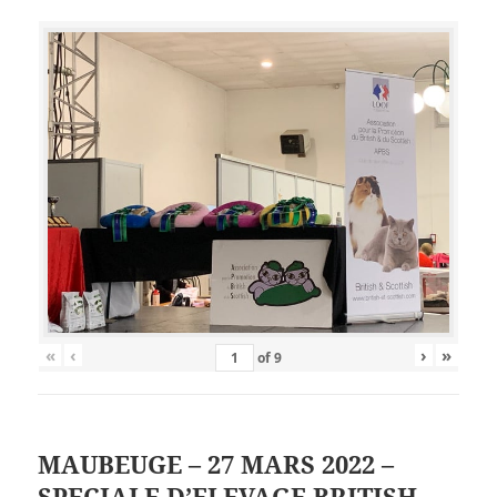
«
‹
›
»
of
9
MAUBEUGE – 27 MARS 2022 –
SPECIALE D’ELEVAGE BRITISH