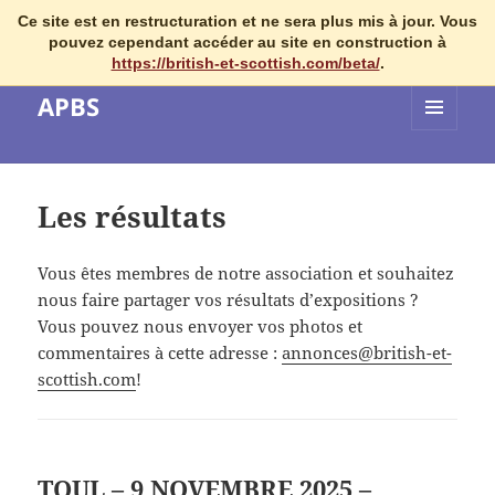
Ce site est en restructuration et ne sera plus mis à jour. Vous
pouvez cependant accéder au site en construction à
https://british-et-scottish.com/beta/
.
APBS
MENU
ET
WIDGETS
Les résultats
Vous êtes membres de notre association et souhaitez
nous faire partager vos résultats d’expositions ?
Vous pouvez nous envoyer vos photos et
commentaires à cette adresse :
annonces@british-et-
scottish.com
!
TOUL – 9 NOVEMBRE 2025 –