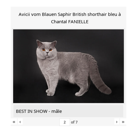
Avicii vom Blauen Saphir British shorthair bleu à
Chantal FANIELLE
BEST IN SHOW - mâle
«
‹
›
»
of
7