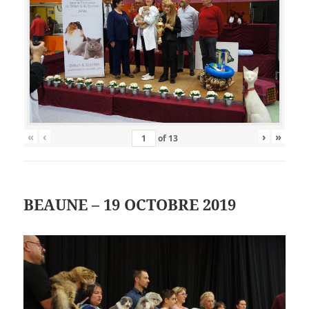
«
‹
›
»
of
13
BEAUNE – 19 OCTOBRE 2019