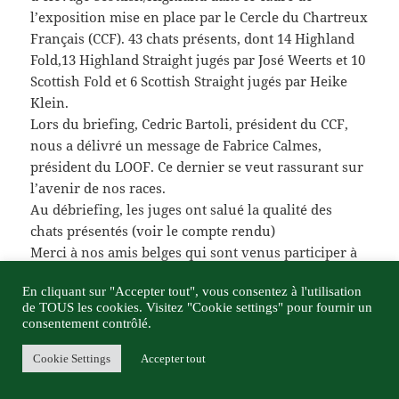
l’exposition mise en place par le Cercle du Chartreux
Français (CCF). 43 chats présents, dont 14 Highland
Fold,13 Highland Straight jugés par José Weerts et 10
Scottish Fold et 6 Scottish Straight jugés par Heike
Klein.
Lors du briefing, Cedric Bartoli, président du CCF,
nous a délivré un message de Fabrice Calmes,
président du LOOF. Ce dernier se veut rassurant sur
l’avenir de nos races.
Au débriefing, les juges ont salué la qualité des
chats présentés (voir le compte rendu)
Merci à nos amis belges qui sont venus participer à
cette spéciale.
En cliquant sur "Accepter tout", vous consentez à l'utilisation
Et merci à tous ceux qui ont bien voulu remplir le
de TOUS les cookies. Visitez "Cookie settings" pour fournir un
questionnaire de l’APBS sur les Fold qui nous
consentement contrôlé.
servira lors de la réunion prévue le 5 juin au LOOF.
Cookie Settings
Accepter tout
Télécharger les
résultats complets