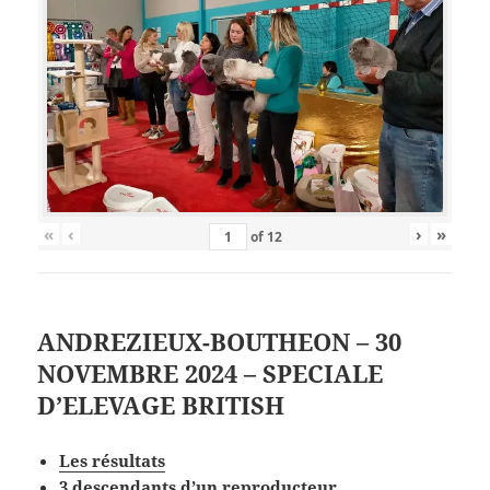
«
‹
›
»
of
12
ANDREZIEUX-BOUTHEON – 30
NOVEMBRE 2024 – SPECIALE
D’ELEVAGE BRITISH
Les
résultat
s
3 descendants d’un reproducteur