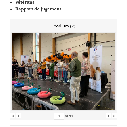
Vétérans
Rapport de jugement
podium (2)
«
‹
›
»
of
12