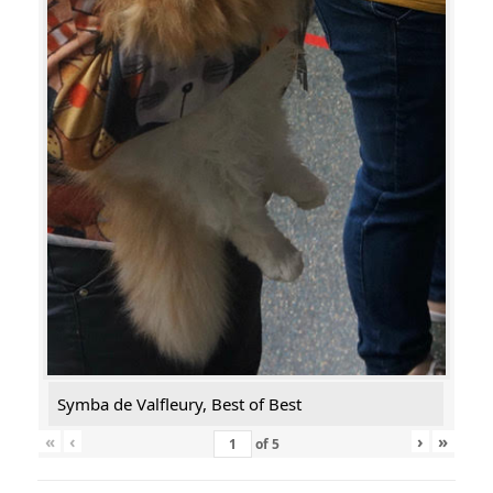
Symba de Valfleury, Best of Best
«
‹
›
»
of
5